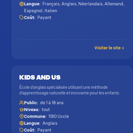
Langue:
Français, Anglais, Néerlandais, Allemand,
Espagnol, Italien
Coût:
Payant
Visiter le site
Kids and Us
École d'anglais spécialisée utilisant une méthode
d'apprentissage naturelle et innovante pour les enfants.
Public:
de 1 à 18 ans
Niveau:
tout
Commune:
1180 Uccle
Langue:
Anglais
Coût:
Payant