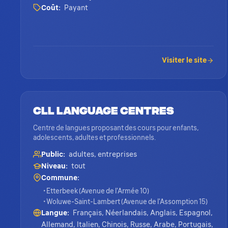
Coût:
Payant
Visiter le site
CLL Language Centres
Centre de langues proposant des cours pour enfants,
adolescents, adultes et professionnels.
Public:
adultes, entreprises
Niveau:
tout
Commune:
• Etterbeek (Avenue de l'Armée 10)
• Woluwe-Saint-Lambert (Avenue de l'Assomption 15)
Langue:
Français, Néerlandais, Anglais, Espagnol,
Allemand, Italien, Chinois, Russe, Arabe, Portugais,