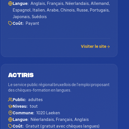
Langue:
Anglais, Français, Néerlandais, Allemand,
Espagnol, Italien, Arabe, Chinois, Russe, Portugais,
Japonais, Suédois
Coût:
Payant
Visiter le site
Actiris
Le service public régional bruxellois de l'emploi proposant
des chèques-formation en langues.
Public:
adultes
Niveau:
tout
Commune:
1020 Laeken
Langue:
Néerlandais, Français, Anglais
Coût:
Gratuit (gratuit avec chèques langues)