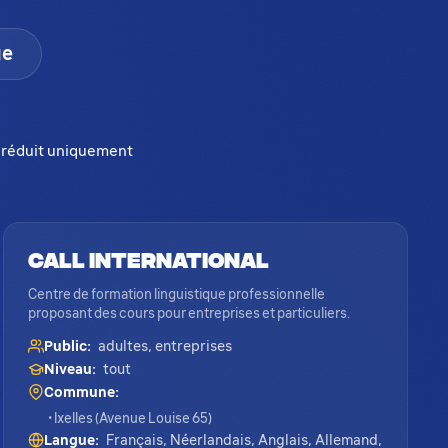
ue
if réduit uniquement
CALL International
Centre de formation linguistique professionnelle
proposant des cours pour entreprises et particuliers.
Public:
adultes, entreprises
Niveau:
tout
Commune:
• Ixelles (Avenue Louise 65)
Langue:
Français, Néerlandais, Anglais, Allemand,