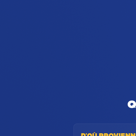
Q
D'où provien