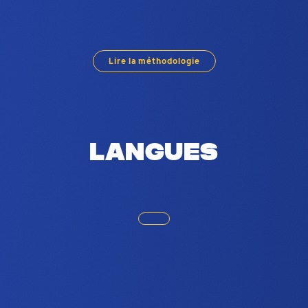
ur la base de l'utilisation des réseaux 
Lire la méthodologie
Langues